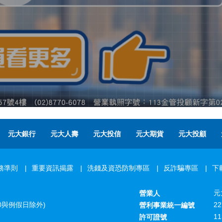
元大銀行
元大人壽
元大投信
元大期貨
元大投顧
務準則
重要資訊揭露
洗錢及資恐防制專區
反詐騙專區
下
元
營業人
:30與例假日除外)
22
營利事業統一編號
1
許可證號