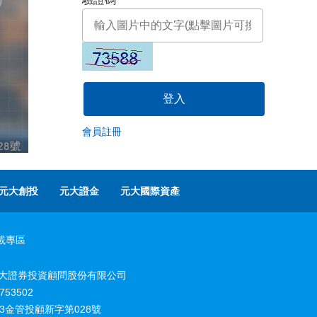
登入
會員註冊
元大創投
元大證金
元大國際資產
載專區
大證券投資顧問股份有限公司
753502
13金管投顧新字第028號