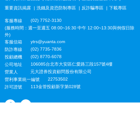
重要資訊揭露
洗錢及資恐防制專區
反詐騙專區
下載專區
(02) 7752-3130
客服專線
(服務時間：週一至週五 08:00~16:30 中午 12:00~13:30與例假日除
外)
ytrs@yuanta.com
客服信箱
(02) 7735-7836
防詐專線
(02) 8770-6078
投顧總機
106085台北市大安區仁愛路三段157號4樓
公司地址
元大證券投資顧問股份有限公司
營業人
22753502
營利事業統一編號
113金管投顧新字第028號
許可證號
未經元大證券投資顧問股份有限公司授權同意，不得將網站內容轉
載於任何形式媒體
Copyright © Yuanta Securities Investment Consulting Co., Ltd. All